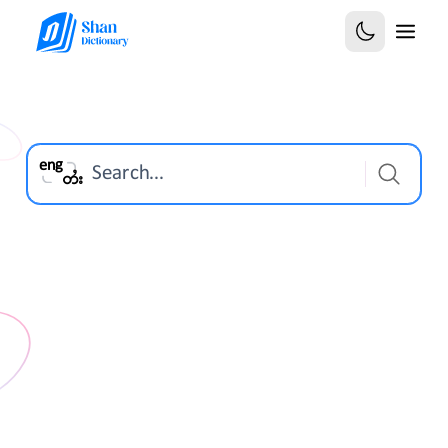
Select is focused ,type to refine list, press Down 
eng
Search...
တႆး