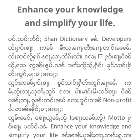
Enhance your knowledge
and simplify your life.
ပပ်ႉသပ်းၸႅင်ႈ Shan Dictionary ၼႆႉ Developers
တႆးႁဝ်းၶႃႈ ဢၼ် မီးယူႇၵေႃႉတီႈၵေႃႉတၢင်းၼၼ်ႉ
လႆႈဢဝ်ၸႂ်ႁၵ်ႉၽႃႇသႃႇလိၵ်ႈလၢႆး လႄႈ IT ႁဝ်းၶႃႈပဵၼ်
ယႂ်ႇသေ ဢွၼ်ၽွမ်ႉၵၼ် ၶတ်းၸႂ်သႂ်ႇႁႅင်း ၶူင်သၢင်ႈႁဵ
တ်းဢွၵ်ႇမႃးၶႃႈဢေႃႈ။
လွင်ႈဢၼ်ႁဝ်းၶႃႈ ၶူင်သၢင်ႈႁဵတ်းဢွၵ်ႇမႃးၼႆႉ ဢ
မ်ႇၸႂ်ႈတႃႇသုၼ်ႇတူဝ် လႄႈ ပၢႆးမၢၵ်ႈမီးသင်ၶႃႈ၊၊ ပဵၼ်
ပုၼ်ႈတႃႇ ၵူၼ်းတင်းၼမ် လႄႈ ၶူင်းၵၢၼ် Non-profit
ဝႆႉ ဢၼ်ၼိုင်ႈၶႃႈဢေႃႈ။
ၸွမ်းၼင်ႇ ၶေႃႈယွၼ်ႇၸႂ် (ၶေႃႈယၼ်ႇၸႂ်) Motto ႁ
ဝ်းၶႃႈ ပၼ်ဝႆႉၼႆႉ Enhance your knowledge and
simplify your life ၼႆၼၼ်ႉပုၼ်ႈတႃႇတၢင်းႁူႉတၢ