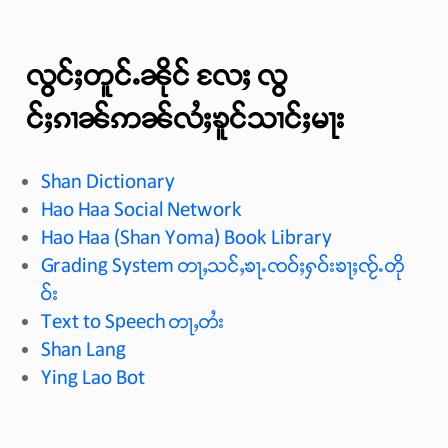
လွင်ႈတူင်ႉၼိုင် လႄႈ လွ
င်ႈၵၢၼ်ဢၼ်လႆႈၶူင်သၢင်ႈမႃး
Shan Dictionary
Hao Haa Social Network
Hao Haa (Shan Yoma) Book Library
Grading System တႃႇသင်ႇၶႃႉၸဝ်ႈႁဝ်းၶႃႈၸႂ်ႉတို
ဝ်း
Text to Speech တႃႇတႆး
Shan Lang
Ying Lao Bot