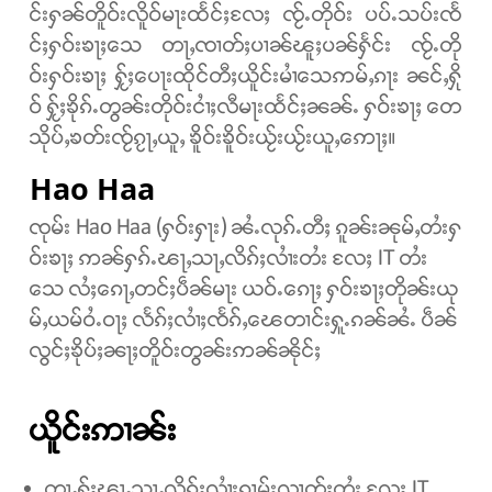
င်းႁၼ်တိူဝ်းလိူဝ်မႃးထႅင်ႈလႄႈ ၸႂ်ႉတိုဝ်း ပပ်ႉသပ်းၸႅ
င်ႈႁဝ်းၶႃႈသေ တႃႇၸၢတ်ႈပၢၼ်ၽူႈပၼ်ႁႅင်း ၸႂ်ႉတို
ဝ်းႁဝ်းၶႃႈ ႁႂ်ႈပေႃးထိုင်တီႈယိူင်းမၢႆသေဢမ်ႇၵႃး ၼင်ႇႁို
ဝ် ႁႂ်ႈၶိုၵ်ႉတွၼ်းတိုဝ်းငၢႆႈလီမႃးထႅင်ႈၼၼ်ႉ ႁဝ်းၶႃႈ တေ
သိုပ်ႇၶတ်းၸႂ်ၵႂႃႇယူႇ ၶိူဝ်းၶိူဝ်းယႂ်းယႂ်းယူႇဢေႃႈ။
Hao Haa
ၸုမ်း Hao Haa (ႁဝ်းႁႃး) ၼႆႉလုၵ်ႉတီႈ ၵူၼ်းၼုမ်ႇတႆးႁ
ဝ်းၶႃႈ ဢၼ်ႁၵ်ႉၽႃႇသႃႇလိၵ်ႈလၢႆးတႆး လႄႈ IT တႆး
သေ လႆႈၵေႃႇတင်ႈပဵၼ်မႃး ယဝ်ႉၵေႃႈ ႁဝ်းၶႃႈတိုၼ်းယု
မ်ႇယမ်ဝႆႉဝႃႈ လႅၵ်ႈလၢႆႈၸႅၵ်ႇၽေတၢင်းႁူႉၵၼ်ၼႆႉ ပဵၼ်
လွင်ႈၶိုပ်ႈၼႃႈတိူဝ်းတွၼ်းဢၼ်ၼိုင်ႈ
ယိူင်းဢၢၼ်း
တႃႇႁႂ်ႈၽႃႇသႃႇလိၵ်ႈလၢႆးၵႂၢမ်းလၢတ်ႈတႆး လႄႈ IT