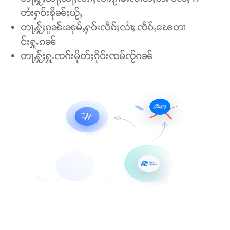
တႆးႁဝ်းၶိုၼ်ႈယႂ်ႇ
တႃႇႁႂ်ႈၵူၼ်းၼုမ်ႇႁဝ်းလႅၵ်ႈလၢႆႈ ၸႅၵ်ႇၽေတၢ
င်းႁူႉၵၼ်
တႃႇႁႂ်ႈႁူႉၸၵ်းမိုတ်ႈၵိုဝ်းၸမ်ၸႂ်ၵၼ်